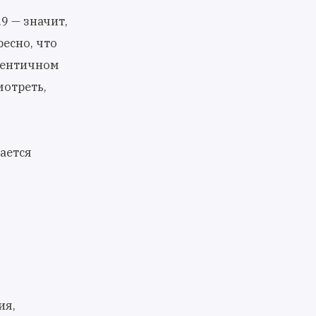
9 — значит,
есно, что
дентичном
мотреть,
ается
ия,