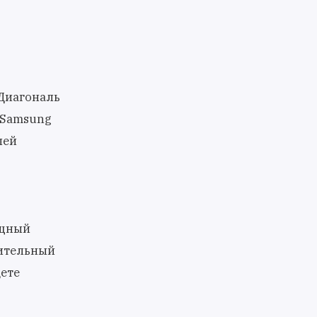
 Диагональ
 Samsung
лей
ощный
нительный
дете