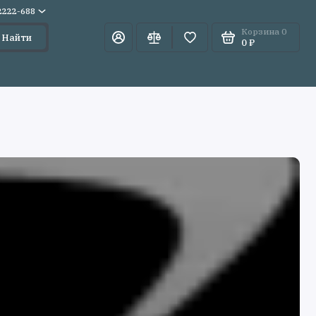
)2222-688
Корзина
0
Найти
0 ₽