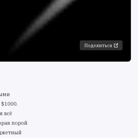
Поделиться
выми
 $1000.
я всё
орая порой
юджетный