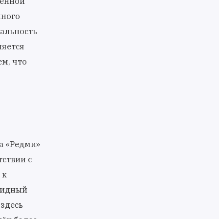
оенной
много
альность
ляется
м, что
а «Редми»
тствии с
 к
видный
здесь