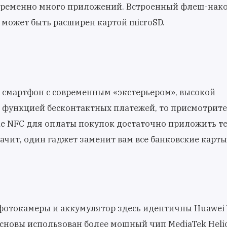
овременно много приложений. Встроенный флеш-нак
м может быть расширен картой microSD.
 смартфон с современным «экстерьером», высокой
 функцией бесконтактных платежей, то присмотрите
ке NFC для оплаты покупок достаточно приложить т
начит, один гаджет заменит вам все банковские карты
фотокамеры и аккумулятор здесь идентичны Huawei Y
основы использован более мощный чип MediaTek Helio