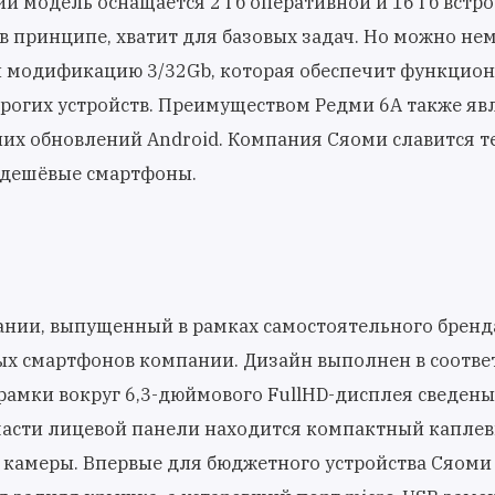
ии модель оснащается 2 Гб оперативной и 16 Гб встр
в принципе, хватит для базовых задач. Но можно не
и модификацию 3/32Gb, которая обеспечит функцион
орогих устройств. Преимуществом Редми 6А также яв
их обновлений Android. Компания Сяоми славится те
 дешёвые смартфоны.
нии, выпущенный в рамках самостоятельного бренд
ых смартфонов компании. Дизайн выполнен в соотве
амки вокруг 6,3-дюймового FullHD-дисплея сведены
 части лицевой панели находится компактный капле
камеры. Впервые для бюджетного устройства Сяоми 