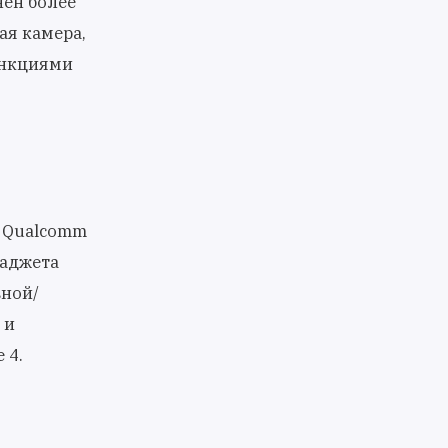
нён более
ая камера,
ункциями
р Qualcomm
гаджета
вной/
 и
 4.