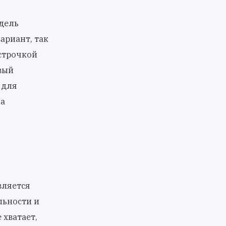
дель
ариант, так
строчкой
вый
 для
 а
вляется
льности и
 хватает,