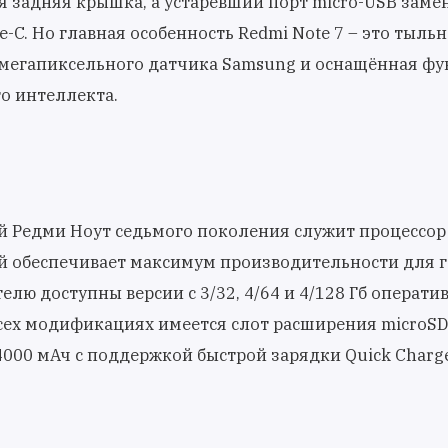
 задняя крышка, а устаревший порт micro-USB заме
C. Но главная особенность Redmi Note 7 – это тыльн
8-мегапиксельного датчика Samsung и оснащённая ф
го интеллекта.
 Редми Ноут седьмого поколения служит процессо
ый обеспечивает максимум производительности для 
елю доступны версии с 3/32, 4/64 и 4/128 Гб операти
сех модификациях имеется слот расширения microSD
000 мАч с поддержкой быстрой зарядки Quick Charge