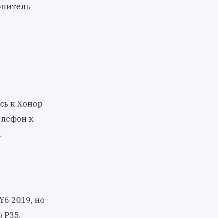
опитель
сь к Хонор
елефон к
.
6 2019, но
 P35,