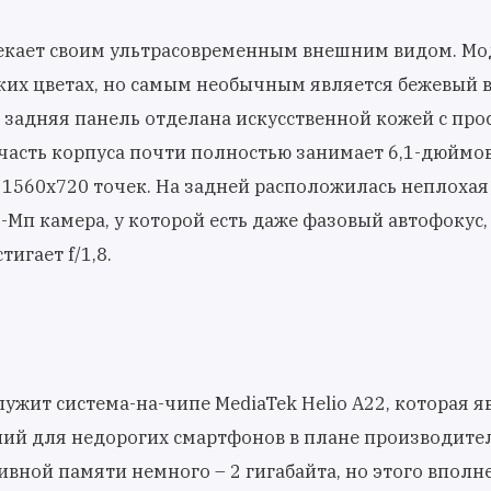
екает своим ультрасовременным внешним видом. Мо
ких цветах, но самым необычным является бежевый в
 задняя панель отделана искусственной кожей с про
часть корпуса почти полностью занимает 6,1-дюймо
1560х720 точек. На задней расположилась неплохая
Мп камера, у которой есть даже фазовый автофокус,
игает f/1,8.
ужит система-на-чипе MediaTek Helio A22, которая я
ий для недорогих смартфонов в плане производите
вной памяти немного – 2 гигабайта, но этого вполне