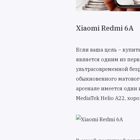
Xiaomi Redmi 6A
Если ваша цель – купит
является одним из перв
ультрасовременной безр
обыкновенного матового
арсенале имеется один 
MediaTek Helio A22, хо