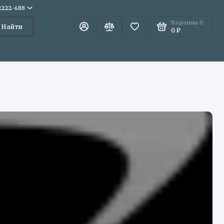
)2222-688
Корзина
0
Найти
0 ₽