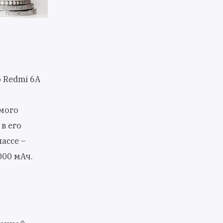
 Redmi 6A
мого
в его
ассе –
000 мАч.