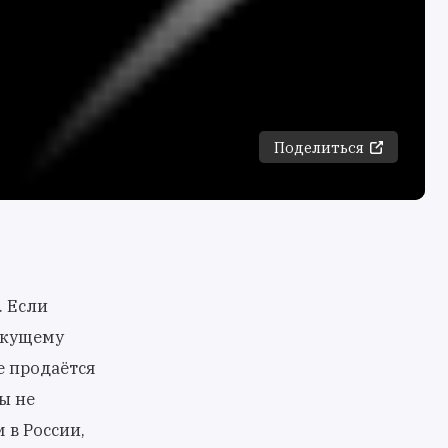
Поделиться
. Если
екущему
е продаётся
ы не
 в России,