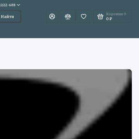
)2222-688
Корзина
0
Найти
0 ₽