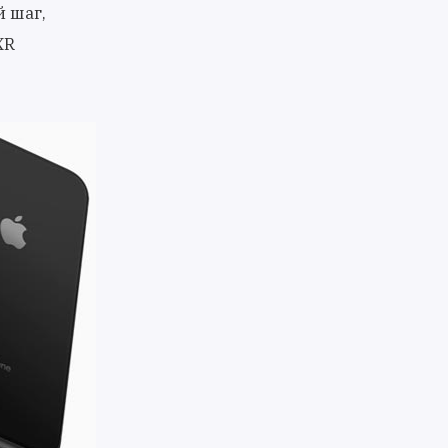
й шаг,
XR