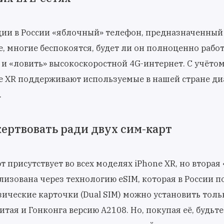
ции в России «яблочный» телефон, предназначенный
, многие беспокоятся, будет ли он полноценно работ
и «ловить» высокоскоростной 4G-интернет. С учётом 
e XR поддерживают используемые в нашей стране ди
.
ертвовать ради двух сим-карт
 присутствует во всех моделях iPhone XR, но вторая 
лизована через технологию eSIM, которая в России п
зические карточки (Dual SIM) можно установить толь
тая и Гонконга версию А2108. Но, покупая её, будьте