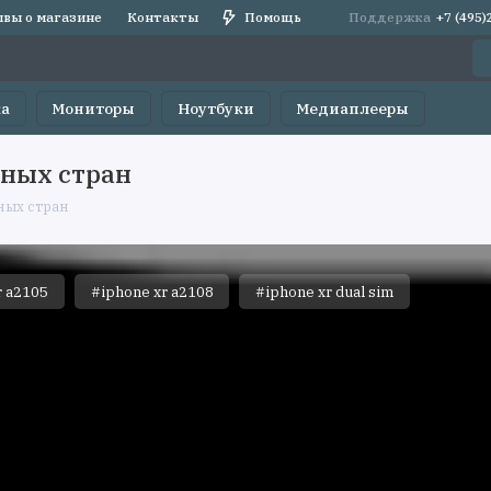
вы о магазине
Контакты
Помощь
Поддержка
+7 (495
ка
Мониторы
Ноутбуки
Медиаплееры
зных стран
ных стран
r a2105
#iphone xr a2108
#iphone xr dual sim