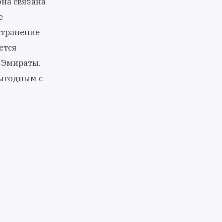
она связана
е
устранение
ется
 Эмираты.
выгодным с