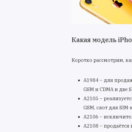
Какая модель iPh
Коротко рассмотрим, ка
A1984 – для продаж
GSM и CDMA и две S
A2105 – реализуетс
GSM, слот для SIM-
A2106 – исключите
A2108 – продаётся 