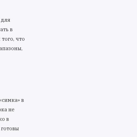
 для
ать в
того, что
апазоны,
«симка» в
ока не
ко в
 готовы