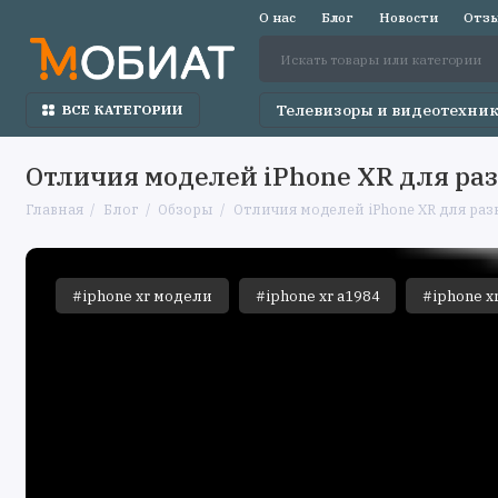
О нас
Блог
Новости
Отзы
Телевизоры и видеотехни
ВСЕ КАТЕГОРИИ
Отличия моделей iPhone XR для ра
Главная
Блог
Обзоры
Отличия моделей iPhone XR для раз
#iphone xr модели
#iphone xr a1984
#iphone x