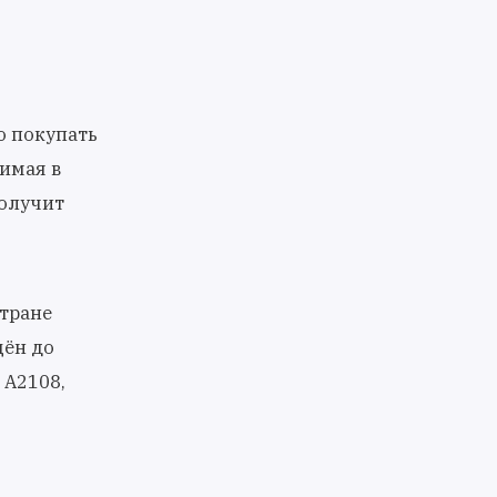
о покупать
зимая в
получит
стране
щён до
 А2108,