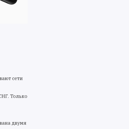
вают сети
СНГ. Только
ована двумя