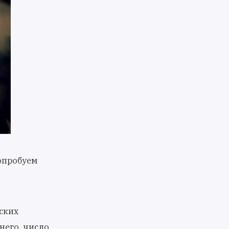
Попробуем
ских
днего, число