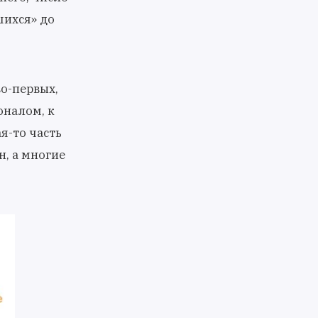
шихся» до
во-первых,
оналом, к
я-то часть
н, а многие