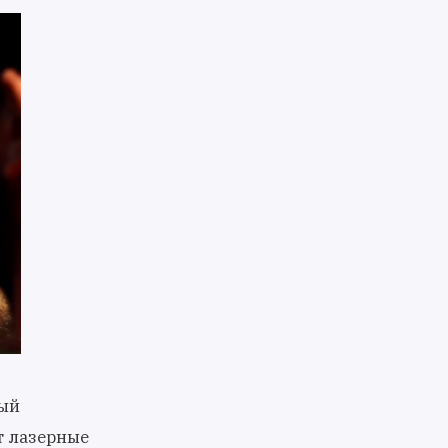
ный
т лазерные