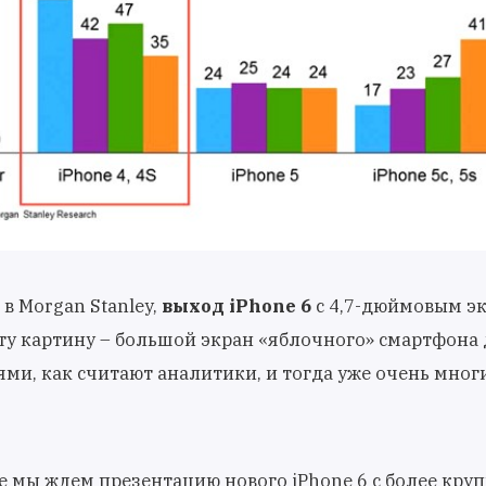
в Morgan Stanley,
выход iPhone 6
с 4,7-дюймовым э
у картину – большой экран «яблочного» смартфона 
ми, как считают аналитики, и тогда уже очень мног
все мы ждем презентацию нового iPhone 6 с более кру