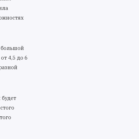
ила
ожностях
и большой
от 4,5 до 6
 разной
 будет
стого
того