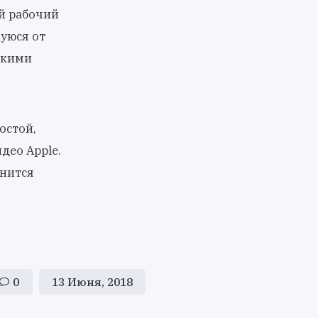
й рабочий
уюся от
ькими
остой,
део Apple.
лнится
0
13 Июня, 2018