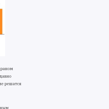
краном
давно
ие решатся
пным