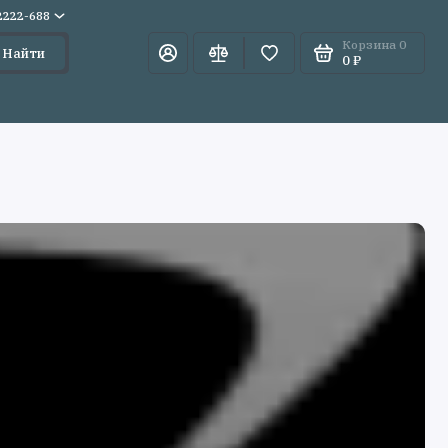
)2222-688
Корзина
0
Найти
0 ₽