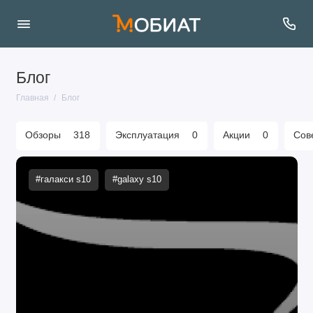
Блог
Главная
Блог
Обзоры
318
Эксплуатация
0
Акции
0
Сов
#галакси s10
#galaxy s10