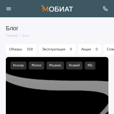
Блог
Главная
Блог
Обзоры
318
Эксплуатация
0
Акции
0
Сов
#хонор
#honor
#huawei
#хавей
#8c