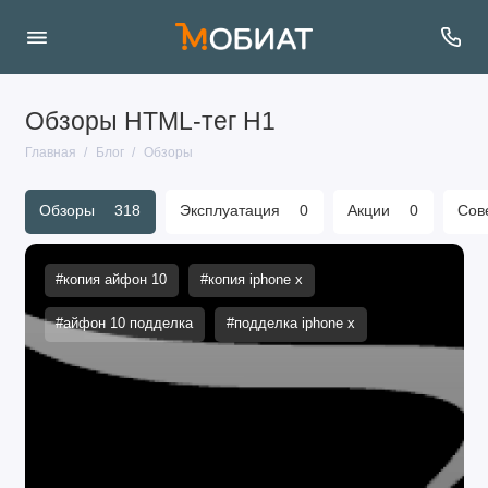
Обзоры HTML-тег H1
Главная
Блог
Обзоры
Обзоры
318
Эксплуатация
0
Акции
0
Сов
#копия айфон 10
#копия iphone x
#айфон 10 подделка
#подделка iphone x