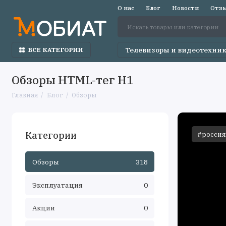
О нас
Блог
Новости
Отзы
Телевизоры и видеотехни
ВСЕ КАТЕГОРИИ
Обзоры HTML-тег H1
Главная
Блог
Обзоры
Категории
#россия
Обзоры
318
Эксплуатация
0
Акции
0