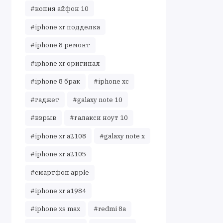
#копия айфон 10
#iphone xr подделка
#iphone 8 ремонт
#iphone xr оригинал
#iphone 8 брак
#iphone xc
#гаджет
#galaxy note 10
#взрыв
#галакси ноут 10
#iphone xr a2108
#galaxy note x
#iphone xr a2105
#смартфон apple
#iphone xr a1984
#iphone xs max
#redmi 8a