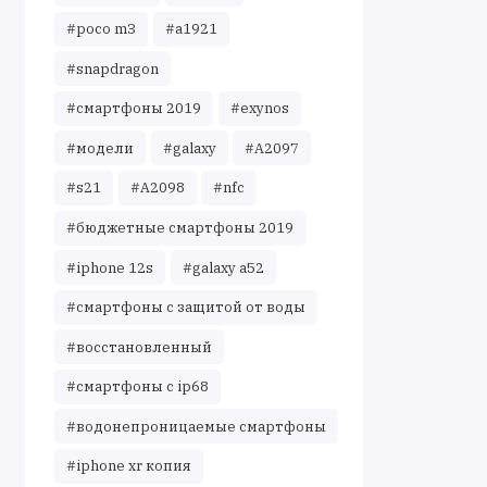
#poco m3
#a1921
#snapdragon
#смартфоны 2019
#exynos
#модели
#galaxy
#A2097
#s21
#A2098
#nfc
#бюджетные смартфоны 2019
#iphone 12s
#galaxy a52
#смартфоны с защитой от воды
#восстановленный
#смартфоны с ip68
#водонепроницаемые смартфоны
#iphone xr копия