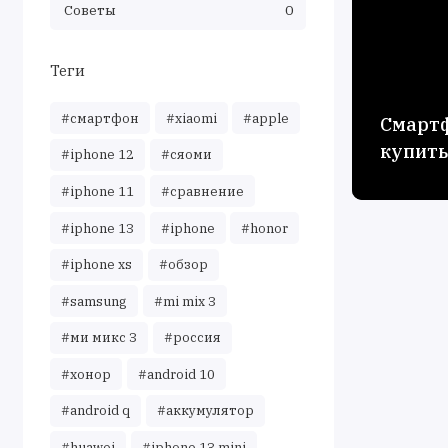
Советы
0
Теги
#смартфон
#xiaomi
#apple
Смартф
купить
#iphone 12
#сяоми
#iphone 11
#сравнение
#iphone 13
#iphone
#honor
#iphone xs
#обзор
#samsung
#mi mix 3
#ми микс 3
#россия
#хонор
#android 10
#android q
#аккумулятор
#huawei
#iphone 13 mini