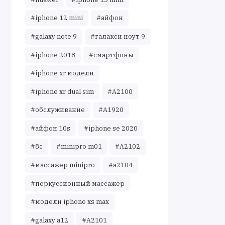
#iphone 12 mini
#айфон
#galaxy note 9
#галакси ноут 9
#iphone 2018
#смартфоны
#iphone xr модели
#iphone xr dual sim
#A2100
#обслуживание
#A1920
#айфон 10s
#iphone se 2020
#8c
#minipro m01
#A2102
#массажер minipro
#a2104
#перкуссионный массажер
#модели iphone xs max
#galaxy a12
#A2101