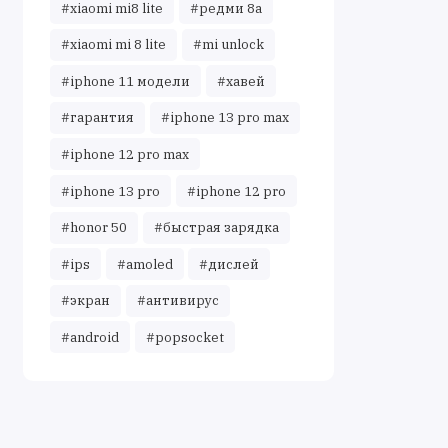
#xiaomi mi8 lite
#редми 8а
#xiaomi mi 8 lite
#mi unlock
#iphone 11 модели
#хавей
#гарантия
#iphone 13 pro max
#iphone 12 pro max
#iphone 13 pro
#iphone 12 pro
#honor 50
#быстрая зарядка
#ips
#amoled
#дислей
#экран
#антивирус
#android
#popsocket