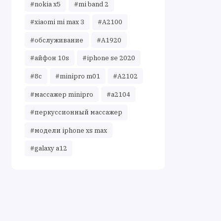
#nokia x5
#mi band 2
#xiaomi mi max 3
#A2100
#обслуживание
#A1920
#айфон 10s
#iphone se 2020
#8c
#minipro m01
#A2102
#массажер minipro
#a2104
#перкуссионный массажер
#модели iphone xs max
#galaxy a12