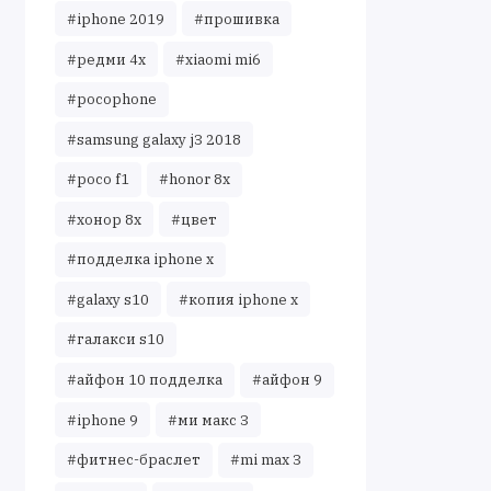
#iphone 2019
#прошивка
#редми 4х
#xiaomi mi6
#pocophone
#samsung galaxy j3 2018
#poco f1
#honor 8x
#хонор 8х
#цвет
#подделка iphone x
#galaxy s10
#копия iphone x
#галакси s10
#айфон 10 подделка
#айфон 9
#iphone 9
#ми макс 3
#фитнес-браслет
#mi max 3