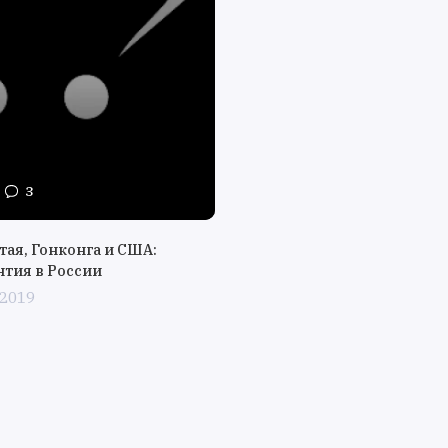
3
тая, Гонконга и США:
нтия в России
 2019