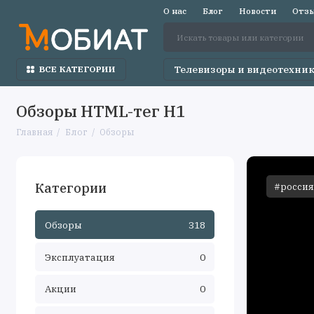
О нас
Блог
Новости
Отзы
Телевизоры и видеотехни
ВСЕ КАТЕГОРИИ
Обзоры HTML-тег H1
Главная
Блог
Обзоры
Категории
#россия
Обзоры
318
Эксплуатация
0
Акции
0