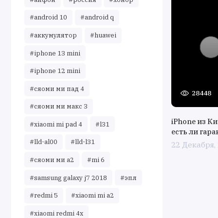
#android 10
#android q
#аккумулятор
#huawei
#iphone 13 mini
#iphone 12 mini
#сяоми ми пад 4
28448
#сяоми ми макс 3
iPhone из Ки
#xiaomi mi pad 4
#l31
есть ли гара
#lld-al00
#lld-l31
22 Декабря,
#сяоми ми а2
#mi 6
#samsung galaxy j7 2018
#эпл
#redmi 5
#xiaomi mi a2
#xiaomi redmi 4x