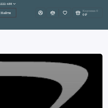
)2222-688
Корзина
0
Найти
0 ₽