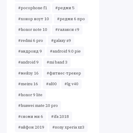
#pocophone f1
#редми 5
#хонор ноут 10
#редми 6 про
#honor note 10
#галакси с9
#redmi 6 pro
#galaxy s9
#андроид 9
#android 9.0 pie
#android 9
#mi band 3
#мейзу 16
#фитнес-трекер
#meizu 16
#al00
#lg v40
#honor 9 lite
#huawei mate 20 pro
#сяоми ми 6
#ifa 2018
#айфон 2019
#sony xperia xz3