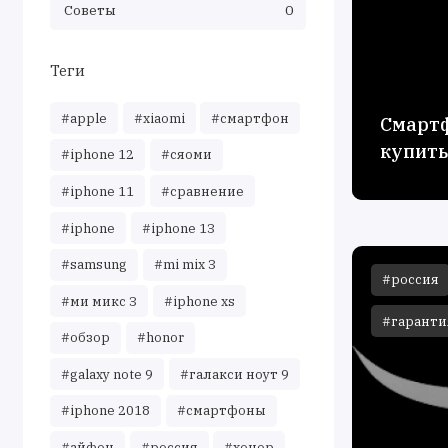
Советы
0
Теги
#apple
#xiaomi
#смартфон
Смартф
купить
#iphone 12
#сяоми
#iphone 11
#сравнение
#iphone
#iphone 13
#samsung
#mi mix 3
#россия
#ми микс 3
#iphone xs
#гаранти
#обзор
#honor
#galaxy note 9
#галакси ноут 9
#iphone 2018
#смартфоны
#айфон
#россия
#хонор