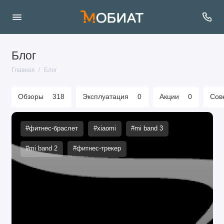
Блог
Главная
Блог
Обзоры
318
Эксплуатация
0
Акции
0
Сов
#фитнес-браслет
#xiaomi
#mi band 3
#mi band 2
#фитнес-трекер