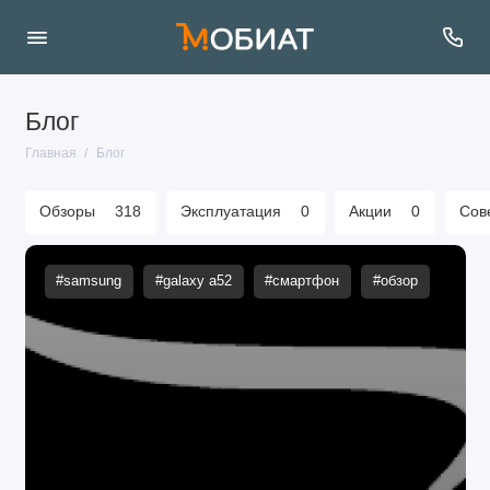
Блог
Главная
Блог
Обзоры
318
Эксплуатация
0
Акции
0
Сов
#samsung
#galaxy a52
#смартфон
#обзор