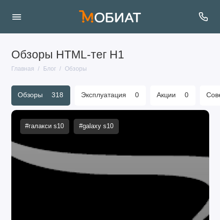
Обзоры HTML-тег H1
Главная
Блог
Обзоры
Обзоры
318
Эксплуатация
0
Акции
0
Сов
#галакси s10
#galaxy s10