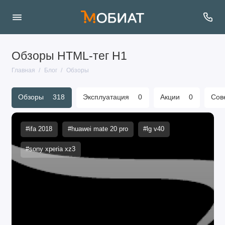
Обзоры HTML-тег H1
Главная
Блог
Обзоры
Обзоры
318
Эксплуатация
0
Акции
0
Сов
#ifa 2018
#huawei mate 20 pro
#lg v40
#sony xperia xz3