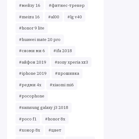
#мейзу 16
#фитнес-трекер
#meizu 16
#al00
#lg v40
#honor 9 lite
#huawei mate 20 pro
#сяоми ми 6
#ifa 2018
#айфон 2019
#sony xperia xz3
#iphone 2019
#прошивка
#редми 4х
#xiaomi mi6
#pocophone
#samsung galaxy j3 2018
#poco f1
#honor 8x
#хонор 8х
#цвет