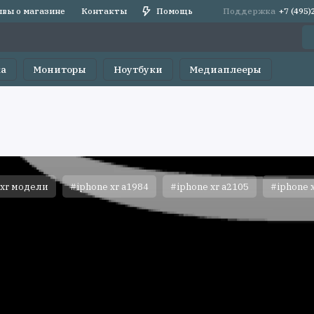
вы о магазине
Контакты
Помощь
Поддержка
+7 (495
ка
Мониторы
Ноутбуки
Медиаплееры
 xr модели
#iphone xr a1984
#iphone xr a2105
#iphone 