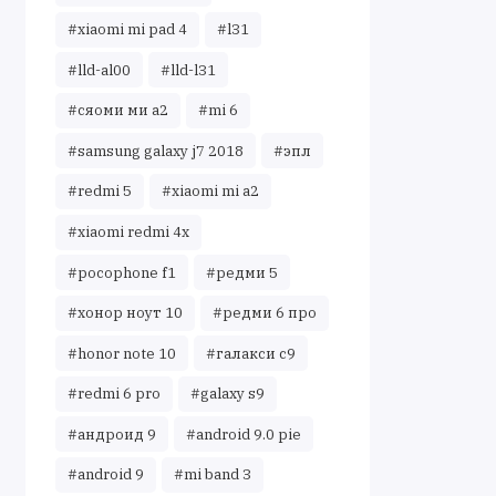
#xiaomi mi pad 4
#l31
#lld-al00
#lld-l31
#сяоми ми а2
#mi 6
#samsung galaxy j7 2018
#эпл
#redmi 5
#xiaomi mi a2
#xiaomi redmi 4x
#pocophone f1
#редми 5
#хонор ноут 10
#редми 6 про
#honor note 10
#галакси с9
#redmi 6 pro
#galaxy s9
#андроид 9
#android 9.0 pie
#android 9
#mi band 3