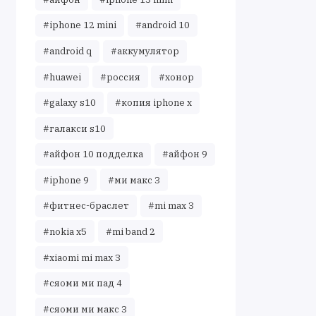
#iphone 12 mini
#android 10
#android q
#аккумулятор
#huawei
#россия
#хонор
#galaxy s10
#копия iphone x
#галакси s10
#айфон 10 подделка
#айфон 9
#iphone 9
#ми макс 3
#фитнес-браслет
#mi max 3
#nokia x5
#mi band 2
#xiaomi mi max 3
#сяоми ми пад 4
#сяоми ми макс 3