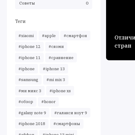
Советы
0
Теги
#xiaomi
#apple
#смартфон
Отличи
стран
#iphone 12
#сяоми
#iphone 11
#сравнение
#iphone
#iphone 13
#samsung
#mi mix 3
#ми микс 3
#iphone xs
#обзор
#honor
#galaxy note 9
#галакси ноут 9
#iphone 2018
#смартфоны
#айфон
#iphone 13 mini