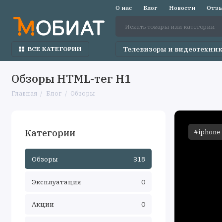
О нас
Блог
Новости
Отзы
Телевизоры и видеотехни
ВСЕ КАТЕГОРИИ
Обзоры HTML-тег H1
Главная
Блог
Обзоры
Категории
#iphone
Обзоры
318
Эксплуатация
0
Акции
0