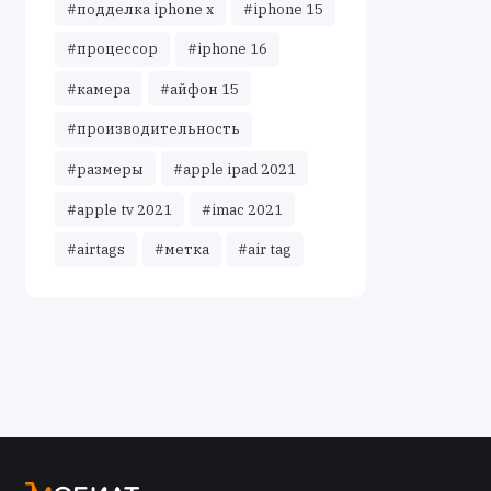
#подделка iphone x
#iphone 15
#процессор
#iphone 16
#камера
#айфон 15
#производительность
#размеры
#apple ipad 2021
#apple tv 2021
#imac 2021
#airtags
#метка
#air tag