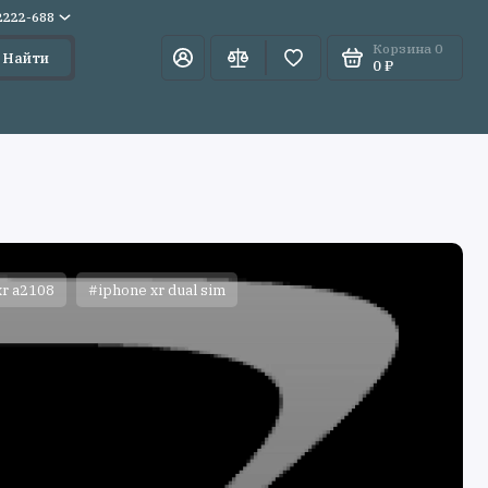
)2222-688
Корзина
0
Найти
0 ₽
xr a2108
#iphone xr dual sim