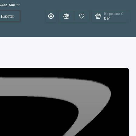
)2222-688
Корзина
0
Найти
0 ₽