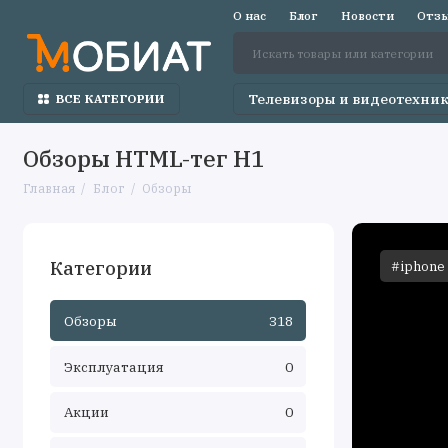
О нас
Блог
Новости
Отзы
Телевизоры и видеотехни
ВСЕ КАТЕГОРИИ
Обзоры HTML-тег H1
Главная
Блог
Обзоры
Категории
#iphone
Обзоры
318
Эксплуатация
0
Акции
0