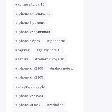
#копия айфон 10
#iphone xr подделка
#iphone 8 ремонт
#iphone xr оригинал
#iphone 8 брак
#iphone xc
#гаджет
#galaxy note 10
#взрыв
#галакси ноут 10
#iphone xr a2108
#galaxy note x
#iphone xr a2105
#смартфон apple
#iphone xr a1984
#iphone xs max
#redmi 8a