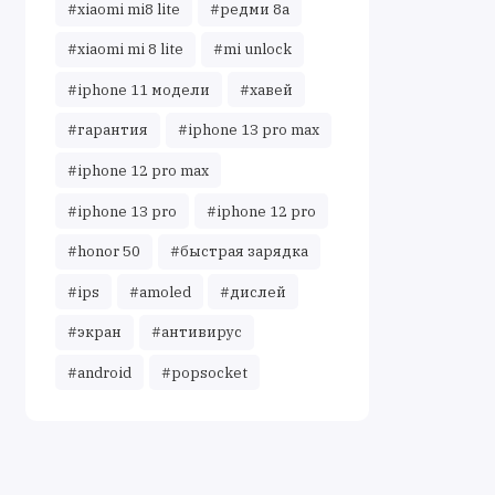
#xiaomi mi8 lite
#редми 8а
#xiaomi mi 8 lite
#mi unlock
#iphone 11 модели
#хавей
#гарантия
#iphone 13 pro max
#iphone 12 pro max
#iphone 13 pro
#iphone 12 pro
#honor 50
#быстрая зарядка
#ips
#amoled
#дислей
#экран
#антивирус
#android
#popsocket