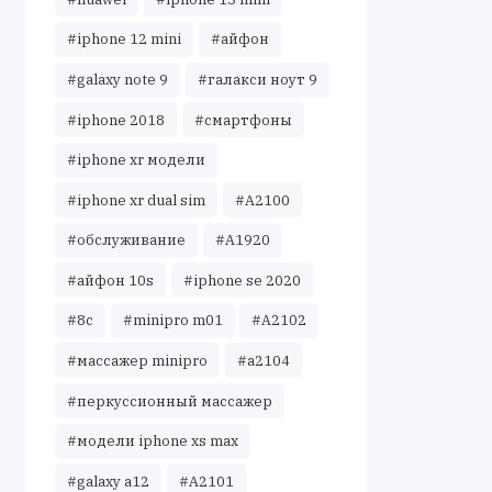
#iphone 12 mini
#айфон
#galaxy note 9
#галакси ноут 9
#iphone 2018
#смартфоны
#iphone xr модели
#iphone xr dual sim
#A2100
#обслуживание
#A1920
#айфон 10s
#iphone se 2020
#8c
#minipro m01
#A2102
#массажер minipro
#a2104
#перкуссионный массажер
#модели iphone xs max
#galaxy a12
#A2101