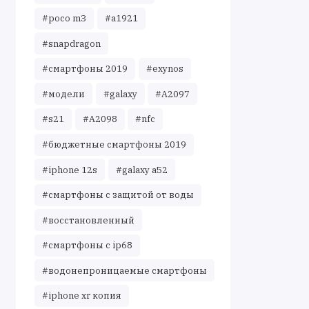
#poco m3
#a1921
#snapdragon
#смартфоны 2019
#exynos
#модели
#galaxy
#A2097
#s21
#A2098
#nfc
#бюджетные смартфоны 2019
#iphone 12s
#galaxy a52
#смартфоны с защитой от воды
#восстановленный
#смартфоны с ip68
#водонепроницаемые смартфоны
#iphone xr копия