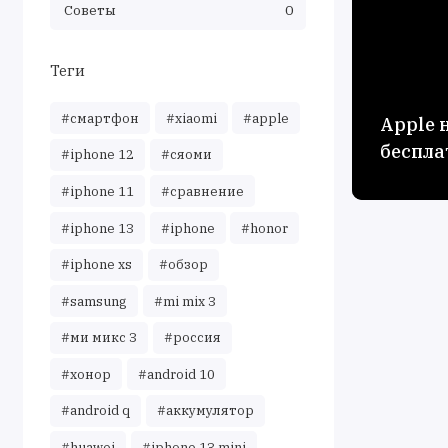
Советы
0
Теги
#смартфон
#xiaomi
#apple
Apple 
беспла
#iphone 12
#сяоми
#iphone 11
#сравнение
#iphone 13
#iphone
#honor
#iphone xs
#обзор
#samsung
#mi mix 3
#ми микс 3
#россия
#хонор
#android 10
#android q
#аккумулятор
#huawei
#iphone 13 mini