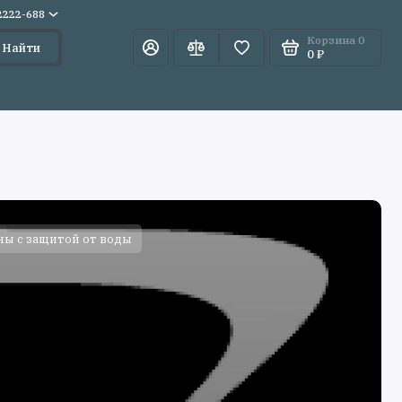
)2222-688
Корзина
0
Найти
0 ₽
ы с защитой от воды