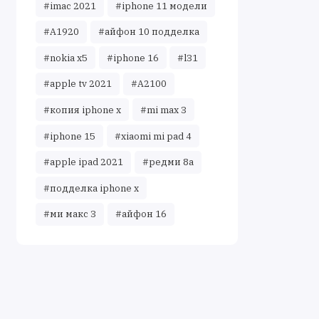
#imac 2021
#iphone 11 модели
#A1920
#айфон 10 подделка
#nokia x5
#iphone 16
#l31
#apple tv 2021
#A2100
#копия iphone x
#mi max 3
#iphone 15
#xiaomi mi pad 4
#apple ipad 2021
#редми 8а
#подделка iphone x
#ми макс 3
#айфон 16