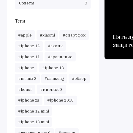
Советы
0
Теги
#apple
#xiaomi
#смартфон
Пять л
защито
#iphone 12
#сяоми
#iphone 11
#сравнение
#iphone
#iphone 13
#mi mix 3
#samsung
#обзор
#honor
#ми микс 3
#iphone xs
#iphone 2018
#iphone 12 mini
#iphone 13 mini
#галакси ноут 9
#россия