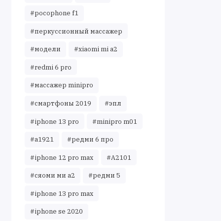
#pocophone f1
#перкуссионный массажер
#модели
#xiaomi mi a2
#redmi 6 pro
#массажер minipro
#смартфоны 2019
#эпл
#iphone 13 pro
#minipro m01
#a1921
#редми 6 про
#iphone 12 pro max
#A2101
#сяоми ми а2
#редми 5
#iphone 13 pro max
#iphone se 2020