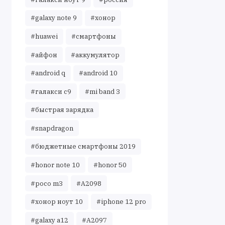
#galaxy note 9
#хонор
#huawei
#смартфоны
#айфон
#аккумулятор
#android q
#android 10
#галакси с9
#mi band 3
#быстрая зарядка
#snapdragon
#бюджетные смартфоны 2019
#honor note 10
#honor 50
#poco m3
#A2098
#хонор ноут 10
#iphone 12 pro
#galaxy a12
#A2097