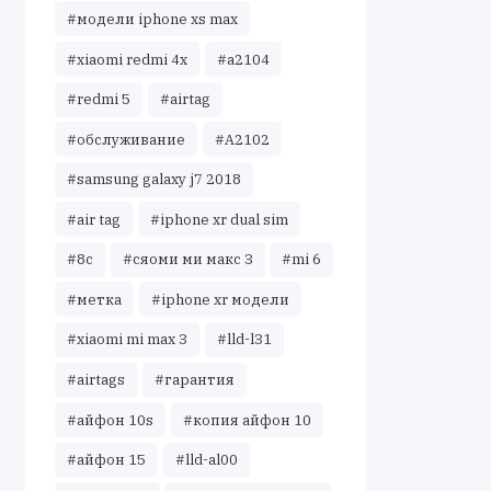
#модели iphone xs max
#xiaomi redmi 4x
#a2104
#redmi 5
#airtag
#обслуживание
#A2102
#samsung galaxy j7 2018
#air tag
#iphone xr dual sim
#8c
#сяоми ми макс 3
#mi 6
#метка
#iphone xr модели
#xiaomi mi max 3
#lld-l31
#airtags
#гарантия
#айфон 10s
#копия айфон 10
#айфон 15
#lld-al00