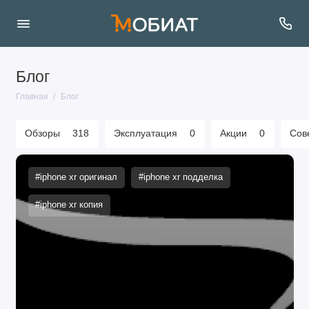
Блог
Главная
Блог
Обзоры
318
Эксплуатация
0
Акции
0
Сов
#iphone xr оригинал
#iphone xr подделка
#iphone xr копия